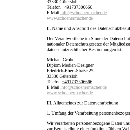
33330 Gütersloh
Telefon
+491737306666
E Mail
info@schoenermacher.de
www.schoenermacher.de
II. Name und Anschrift des Datenschutzbeauf
Der Verantwortliche im Sinne der Datenschu
nationaler Datenschutzgesetze der Mitgliedss
datenschutzrechtlicher Bestimmungen ist:
Michael Grohe
Diplom Medien-Designer
Friedrich-Ebert-Straße 25
33330 Gütersloh
Telefon
+491737306666
E Mail
info@schoenermacher.de
www.schoenermacher.de
III. Allgemeines zur Datenverarbeitung
1. Umfang der Verarbeitung personenbezoge
Wir verarbeiten personenbezogene Daten unser
zur Bereitstellung einer funktionsfähigen We