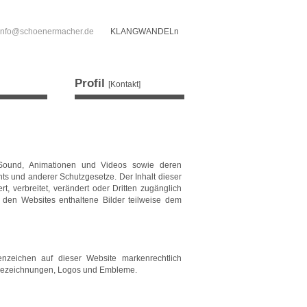
info@schoenermacher.de
KLANGWANDELn
Profil
[Kontakt]
n, Sound, Animationen und Videos sowie deren
s und anderer Schutzgesetze. Der Inhalt dieser
t, verbreitet, verändert oder Dritten zugänglich
 den Websites enthaltene Bilder teilweise dem
nzeichen auf dieser Website markenrechtlich
enbezeichnungen, Logos und Embleme.